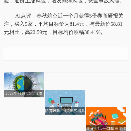
险，油价上涨风险，增发摊薄风险，安全事故风险。
AI点评：春秋航空近一个月获得5份券商研报关
注，买入5家，平均目标价为81.4元，与最新价58.81
元相比，高22.59元，目标均价涨幅38.41%。
国金证券给予春秋航空
沿着河湖看新疆丨“沿着
陕西黑猫9月1日盘中涨
124家食品饮料公司上
多家企业大模型产品陆
买入评级，供需快速恢
河湖看新疆”主题采访活
停
品类多流量大模式新效
超3.6亿用户选择“无需
半年赚1125亿元 白酒上
续向公众开放 加速赋能
复Q2扭亏为盈
动正式启动
速达股份过会：今年IPO
宇通新能源卡车40℃高
率高 小店创业者瞄准线
餐具” 美团“青山计
市公司贡献逾七成
行业推动技术创新
核能发力，绿色低碳高
过关第223家 国信证券
温极限续航375公里
上便利店
划”取得绿色低碳新进展
家里的钱谁来管？
质量发展加速
2023年7月蚌埠市（境
过7单
最佳千元性能机 “天玑 8
内目的地/货源地）进出
200 性能小超人” iQOO
口总额及进出口差额统
防范风险！4类燃气器具
Z8 系列发布
计分析
风险提示来了
评分 6.4，一部提高了情